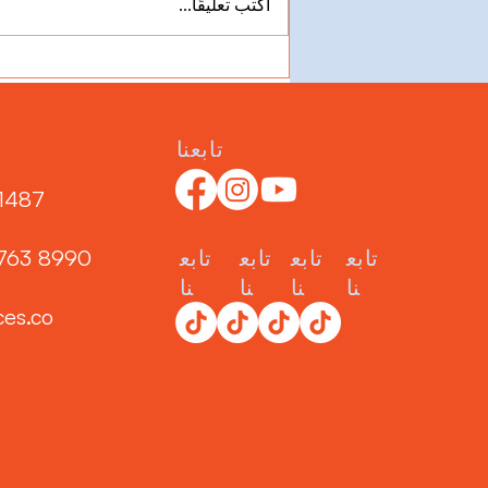
اكتب تعليقًا...
اختيار الفيتامينات المتعددة
للقطط والكلاب
تابعنا
1487‬
3763 8990
تابع
تابع
تابع
تابع
نا
نا
نا
نا
ces.co