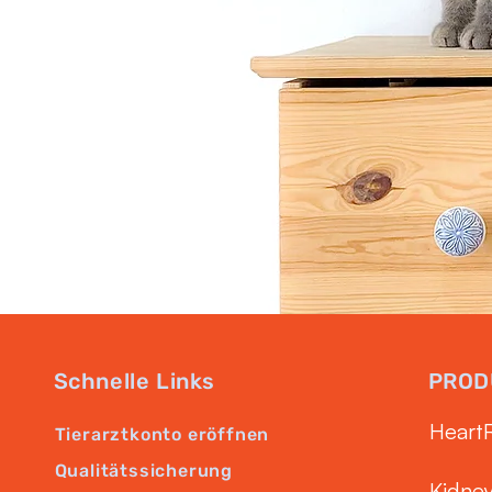
Schnelle Links
PROD
Heart
Tierarztkonto eröffnen
Qualitätssicherung
Kidne