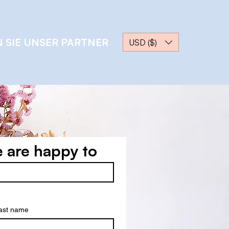
 SIE UNSER PARTNER
USD ($)
 are happy to
ast name