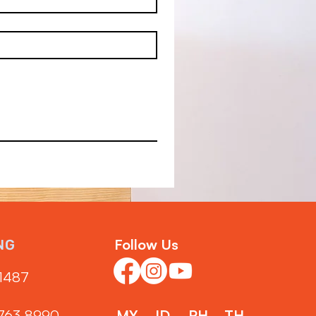
Follow Us
NG
1487‬
3763 8990
MY
ID
PH
TH