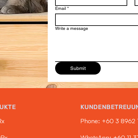
Email
*
Write a message
Submit
UKTE
KUNDENBETREUU
Rx
Phone: ‭+60 3 8962 
yRx
WhatsApp: +60 11 