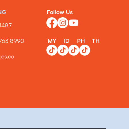
Follow Us
NG
1487‬
3763 8990
MY
ID
PH
TH
ces.co