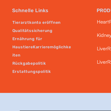
Schnelle Links
PROD
Heart
Tierarztkonto eröffnen
Qualitätssicherung
Kidne
Ernährung für
Haustiere
Karrieremöglichke
LiverR
iten
LiverR
Rückgabepolitik
Erstattungspolitik