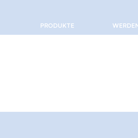
PRODUKTE
WERDEN
vo Costeira
0
Gefolgt