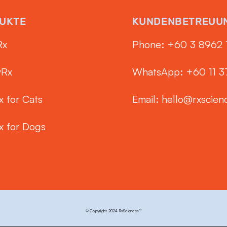
UKTE
KUNDENBETREUU
Rx
Phone: ‭+60 3 8962 
yRx
WhatsApp: +60 11 
x for Cats
Email:
hello@rxscien
x for Dogs
© Copyright 2024 RxSciences™