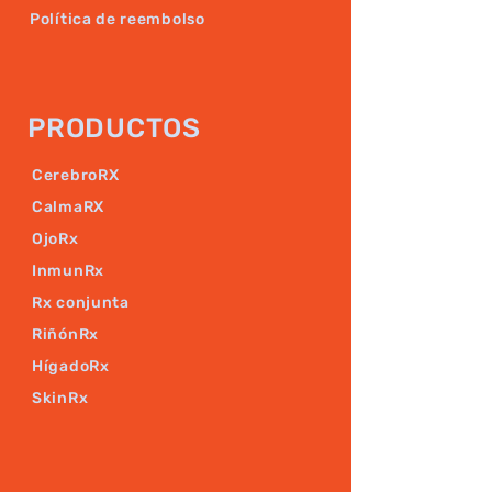
Política de reembolso
PRODUCTOS
CerebroRX
CalmaRX
OjoRx
InmunRx
Rx conjunta
RiñónRx
HígadoRx
SkinRx