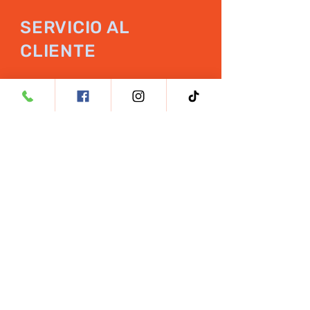
SERVICIO AL
CLIENTE
WhatsApp:
+61 420 722 953
+601 154 361 338
Email:
hello@rxsciences.co
Dirección: Menara UOA, 5, Jalan
Bangsar Utama 1, Bangsar, 59000
Kuala Lumpur, Wilayah
Persekutuan Kuala Lumpur
SÍGANOS