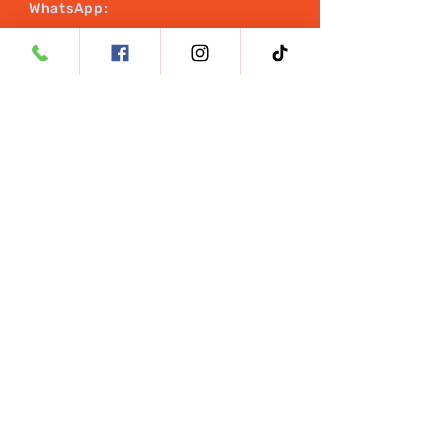
WhatsApp:
+61 420 722 953
+601 154 361 338
Email:
hello@rxsciences.co
Dirección: Menara UOA, 5, Jalan
Bangsar Utama 1, Bangsar, 59000
Kuala Lumpur, Wilayah
Persekutuan Kuala Lumpur
SÍGANOS
SÍ
SÍ
SÍ
SÍ
GA
G
G
G
NO
A
A
A