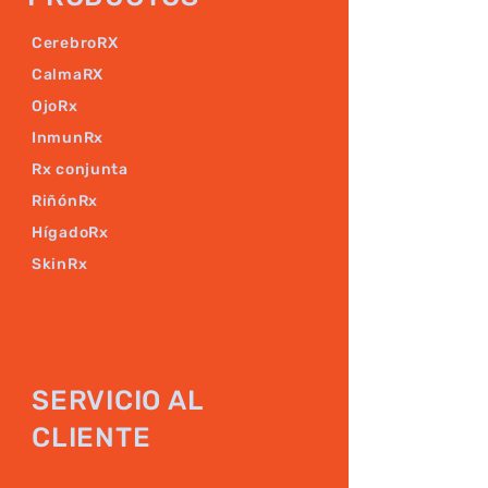
CerebroRX
CalmaRX
OjoRx
InmunRx
Rx conjunta
RiñónRx
HígadoRx
SkinRx
SERVICIO AL
CLIENTE