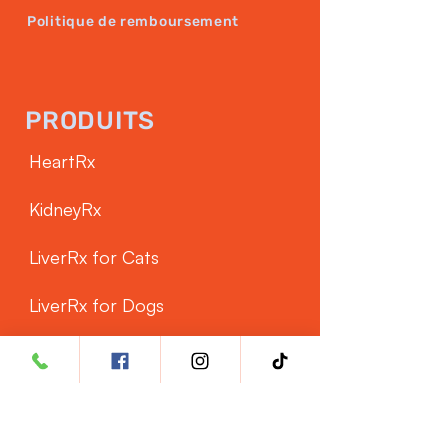
Politique de remboursement
PRODUITS
HeartRx
KidneyRx
LiverRx for Cats
LiverRx for Dogs
SERVICE CLIENTÈLE