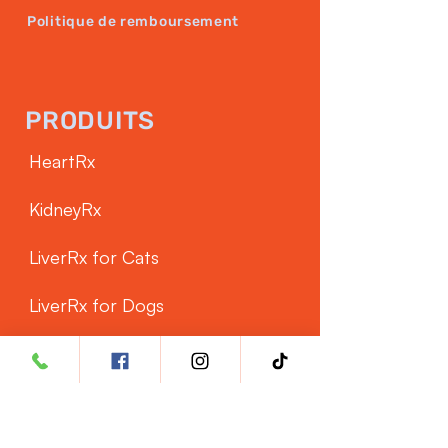
Politique de remboursement
PRODUITS
HeartRx
KidneyRx
LiverRx for Cats
LiverRx for Dogs
SERVICE CLIENTÈLE