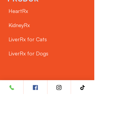
HeartRx
KidneyRx
LiverRx for Cats
LiverRx for Dogs
LAYANAN
PELANGGAN
Phone: ‭+60 3 8962 1487‬
WhatsApp: +60 11 3763 8990