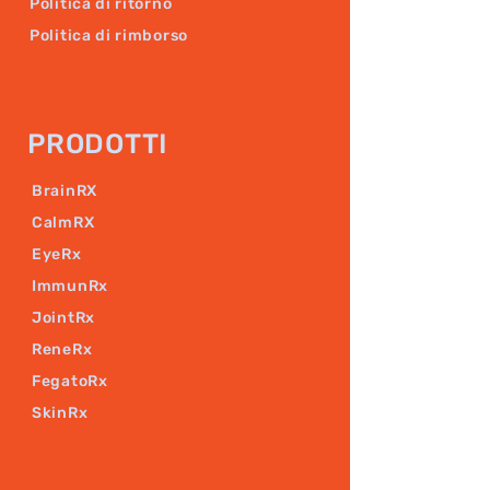
Politica di ritorno
Politica di rimborso
PRODOTTI
BrainRX
CalmRX
EyeRx
ImmunRx
JointRx
ReneRx
FegatoRx
SkinRx