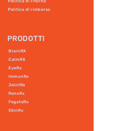
Politica di ritorno
Politica di rimborso
PRODOTTI
BrainRX
CalmRX
EyeRx
ImmunRx
JointRx
ReneRx
FegatoRx
SkinRx