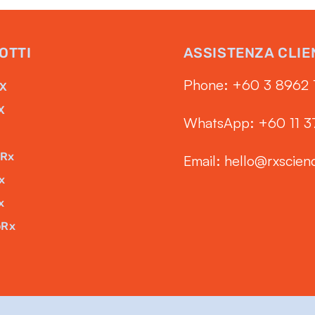
OTTI
ASSISTENZA CLIE
Phone: ‭+60 3 8962 
RX
X
WhatsApp: +60 11 
Rx
Email:
hello@rxscien
x
x
oRx
x