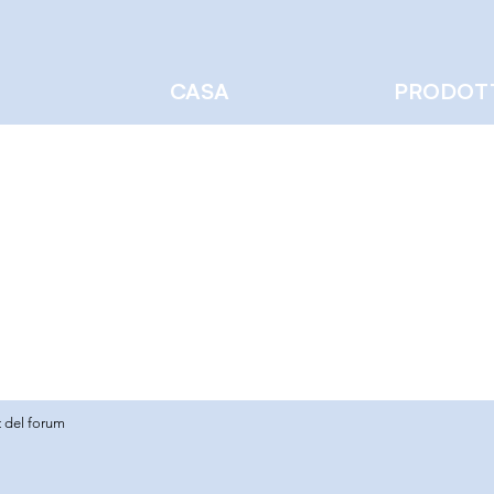
CASA
PRODOT
vo Costeira
0
Seguiti
 del forum