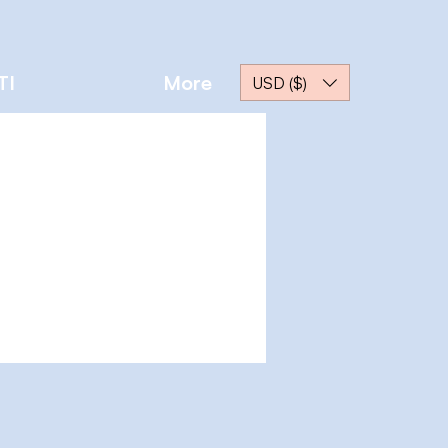
TI
More
USD ($)
Altre azioni
Messaggio
Segui