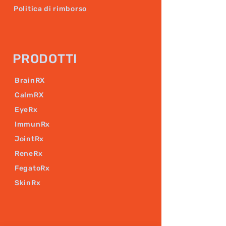
Politica di rimborso
PRODOTTI
BrainRX
CalmRX
EyeRx
ImmunRx
JointRx
ReneRx
FegatoRx
SkinRx