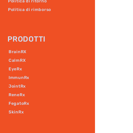
Politica di ritorno
Politica di rimborso
PRODOTTI
BrainRX
CalmRX
EyeRx
ImmunRx
JointRx
ReneRx
FegatoRx
SkinRx