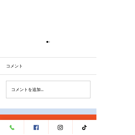
コメント
コメントを追加…
猫と犬のためのマルチビ
ペットの栄養不
タミンを選ぶ
する
クイックリンク