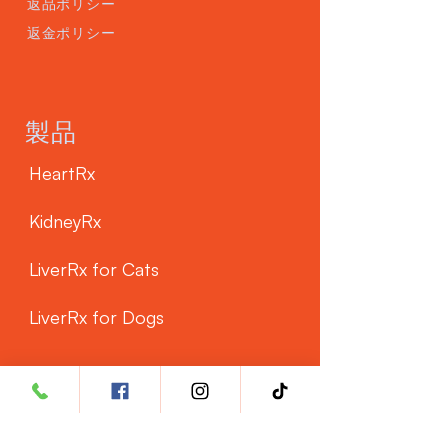
返品ポリシー
返金ポリシー
製品
HeartRx
KidneyRx
LiverRx for Cats
LiverRx for Dogs
カスタマーサービス