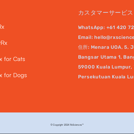
カスタマーサービス
Rx
WhatsApp:
+61 420 7
Email:
hello@rxscienc
yRx
住所: Menara UOA, 5, J
Bangsar Utama 1, Ban
x for Cats
59000 Kuala Lumpur, 
x for Dogs
Persekutuan Kuala L
© Copyright 2024 RxSciences™