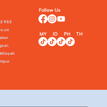
Follow Us
22 953
es.co
MY
ID
PH
TH
alan
gsar,
Wilayah
umpur