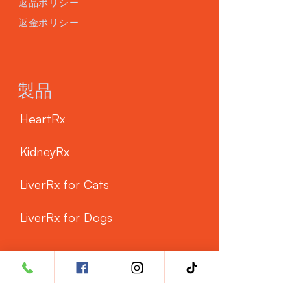
返品ポリシー
返金ポリシー
製品
HeartRx
KidneyRx
LiverRx for Cats
LiverRx for Dogs
カスタマーサービス