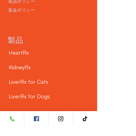
返品ポリシー
返金ポリシー
製品
HeartRx
KidneyRx
LiverRx for Cats
LiverRx for Dogs
カスタマーサービス