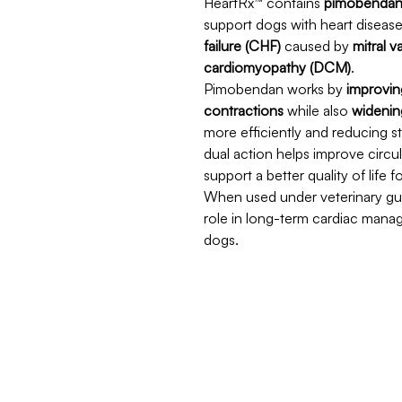
HeartRx™ contains
pimobenda
support dogs with heart disease
failure (CHF)
caused by
mitral 
cardiomyopathy (DCM)
.
Pimobendan works by
improvin
contractions
while also
widenin
more efficiently and reducing s
dual action helps improve circu
support a better quality of life 
When used under veterinary gu
role in long-term cardiac mana
dogs.