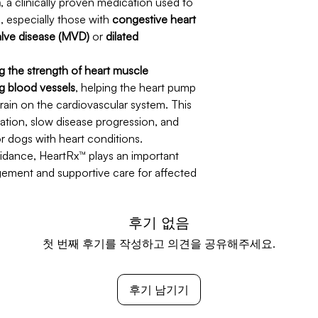
n
, a clinically proven medication used to
, especially those with
congestive heart
valve disease (MVD)
or
dilated
g the strength of heart muscle
g blood vessels
, helping the heart pump
train on the cardiovascular system. This
lation, slow disease progression, and
for dogs with heart conditions.
idance, HeartRx™ plays an important
gement and supportive care for affected
후기 없음
첫 번째 후기를 작성하고 의견을 공유해주세요.
후기 남기기