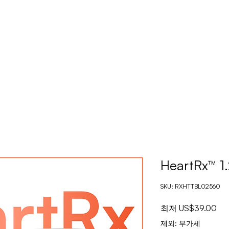
홈
제품
애완동물 영양
우리
HeartRx™ 1
SKU: RXHTTBL02560
할
최저
US$39.00
인
제외: 부가세