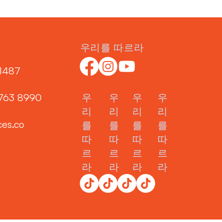
우리를 따르라
1487‬
3763 8990
우
우
우
우
리
리
리
리
ces.co
를
를
를
를
따
따
따
따
르
르
르
르
라
라
라
라