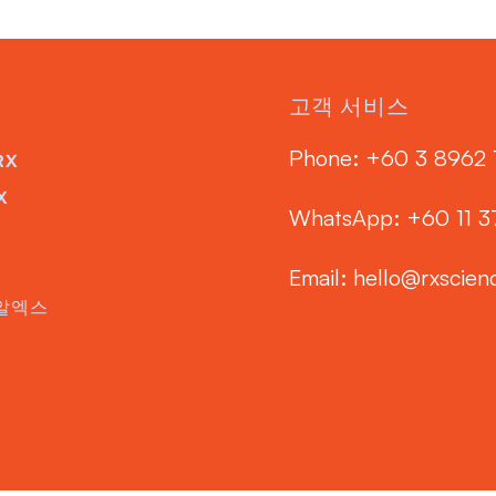
고객 서비스
Phone: ‭+60 3 8962 
RX
X
WhatsApp: +60 11 
Email:
hello@rxscien
알엑스