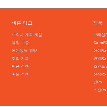
빠른 링크
제품
수의사 계좌 개설
브레인
품질 보증
CalmR
애완동물 영양
아이Rx
취업 기회
면역Rx
반품 정책
조인트
환불 정책
신장Rx
간Rx
스킨Rx