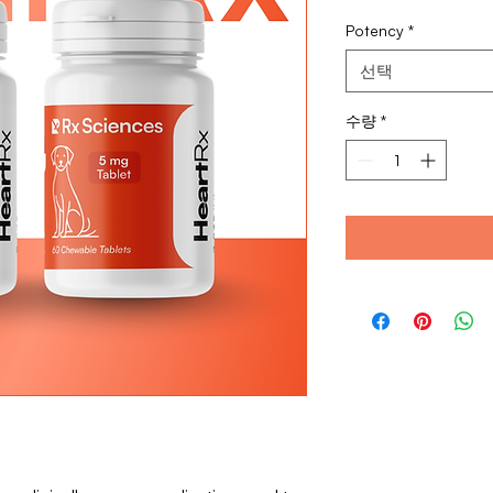
가
Potency
*
선택
수량
*