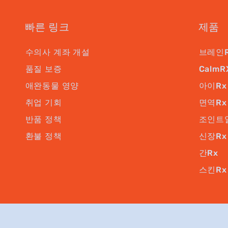
빠른 링크
제품
수의사 계좌 개설
브레인
품질 보증
CalmR
애완동물 영양
아이Rx
취업 기회
면역Rx
반품 정책
조인트
환불 정책
신장Rx
간Rx
스킨Rx