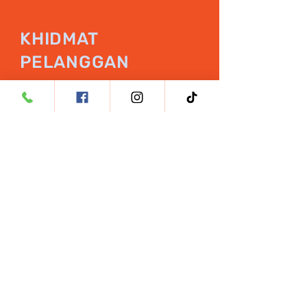
KHIDMAT
PELANGGAN
WhatsApp:
+60 11-6527 4
Email:
hello@rxsciences.co
Address: Menara UOA, 5, Jalan
Bangsar Utama 1, Bangsar, 59000
Kuala Lumpur, Wilayah
Persekutuan Kuala Lumpur
Follow Us