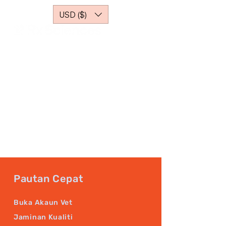
USD ($)
Pautan Cepat
Buka Akaun Vet
Jaminan Kualiti