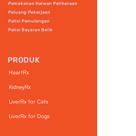
Pemakanan Haiwan Peliharaan
Peluang Pekerjaan
Polisi Pemulangan
Polisi Bayaran Balik
PRODUK
HeartRx
KidneyRx
LiverRx for Cats
LiverRx for Dogs