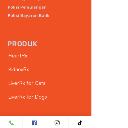
Polisi Pemulangan
Polisi Bayaran Balik
PRODUK
HeartRx
KidneyRx
LiverRx for Cats
LiverRx for Dogs