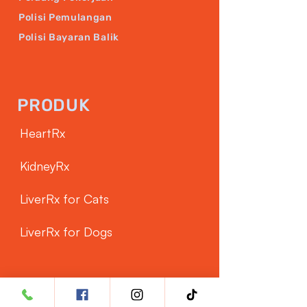
Polisi Pemulangan
Polisi Bayaran Balik
PRODUK
HeartRx
KidneyRx
LiverRx for Cats
LiverRx for Dogs