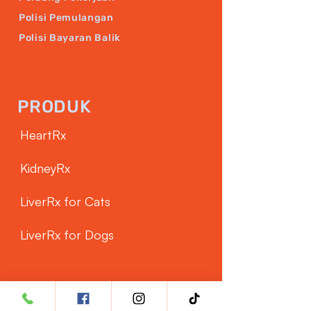
Polisi Pemulangan
Polisi Bayaran Balik
PRODUK
HeartRx
KidneyRx
LiverRx for Cats
LiverRx for Dogs