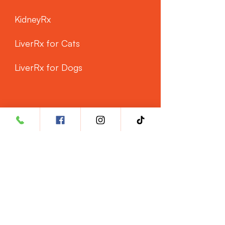
KidneyRx
LiverRx for Cats
LiverRx for Dogs
CUSTOMER SERVICE
Phone: ‭+60 3 8962 1487‬
WhatsApp: +60 11 3763 8990
Email:
hello@rxsciences.co