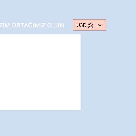
İZİM ORTAĞIMIZ OLUN
USD ($)
Diğer Eylemler
Mesaj
Takip Et