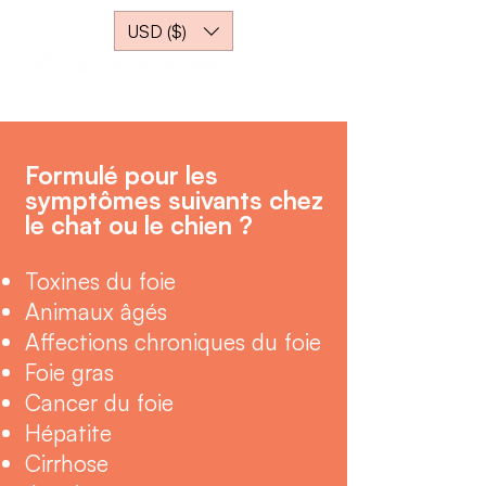
USD ($)
Formulé pour les
symptômes suivants chez
le chat ou le chien ?
Toxines du foie
Animaux âgés
Affections chroniques du foie
Foie gras
Cancer du foie
Hépatite
Cirrhose