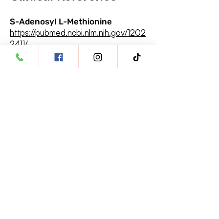
S-Adenosyl L-Methionine
https://pubmed.ncbi.nlm.nih.gov/1202
2411/
Silybin
https://www.ncbi.nlm.nih.gov/pmc/
articles/PMC8235871/
Vitamin E
https://pubmed.ncbi.nlm.nih.gov/19
757574/
Liens Rapides
Ouvrir un compte Vet