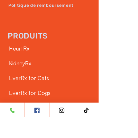
Politique de remboursement
PRODUITS
HeartRx
KidneyRx
LiverRx for Cats
LiverRx for Dogs
SERVICE CLIENTÈLE