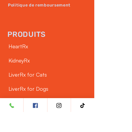
Politique de remboursement
PRODUITS
HeartRx
KidneyRx
LiverRx for Cats
LiverRx for Dogs
SERVICE CLIENTÈLE