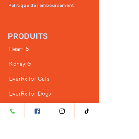
Politique de remboursement
PRODUITS
HeartRx
KidneyRx
LiverRx for Cats
LiverRx for Dogs
SERVICE CLIENTÈLE