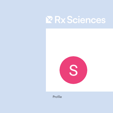
Rafiq 
0
Abonné
Profile