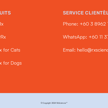
UITS
SERVICE CLIENTÈ
Rx
Phone: ‭+60 3 8962 
yRx
WhatsApp: +60 11 
x for Cats
Email:
hello@rxscien
x for Dogs
© Copyright 2024 RxSciences™