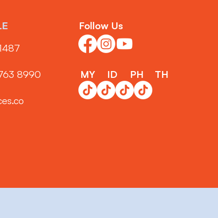
Follow Us
LE
1487‬
3763 8990
MY
ID
PH
TH
ces.co