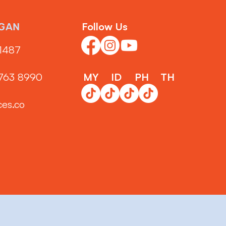
Follow Us
GAN
1487‬
3763 8990
MY
ID
PH
TH
ces.co