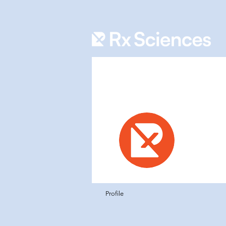
RX Sc
0
Pengikut
Admin
Profile