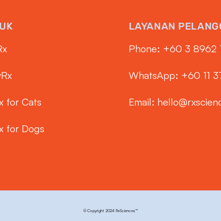
UK
LAYANAN PELANG
Rx
Phone: ‭+60 3 8962 
yRx
WhatsApp: +60 11 
x for Cats
Email:
hello@rxscien
x for Dogs
© Copyright 2024 RxSciences™