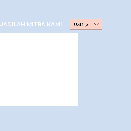
JADILAH MITRA KAMI
USD ($)
Tindakan Lainnya
Pesan
Ikuti