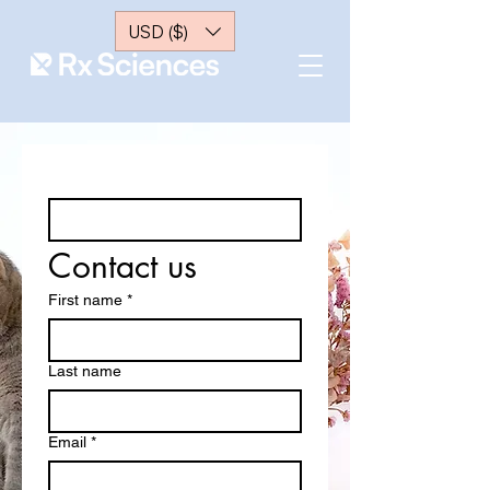
USD ($)
Contact us
First name
*
Last name
Email
*