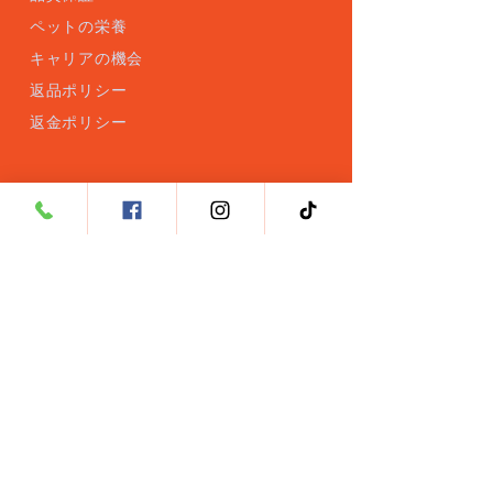
ペットの栄養
キャリアの機会
返品ポリシー
返金ポリシー
製品
HeartRx
KidneyRx
LiverRx for Cats
LiverRx for Dogs