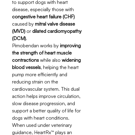
to support dogs with heart
disease, especially those with
congestive heart failure (CHF)
caused by
mitral valve disease
(MVD)
or
dilated cardiomyopathy
(DCM)
.
Pimobendan works by
improving
the strength of heart muscle
contractions
while also
widening
blood vessels
, helping the heart
pump more efficiently and
reducing strain on the
cardiovascular system. This dual
action helps improve circulation,
slow disease progression, and
support a better quality of life for
dogs with heart conditions.
When used under veterinary
guidance, HeartRx™ plays an