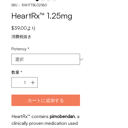
SKU： RXHTTBL02560
HeartRx™ 1.25mg
セ
$39.00
より
ー
消費税抜き
ル
価
Potency
*
格
数量
*
カートに追加する
HeartRx™ contains
pimobendan
, a
clinically proven medication used