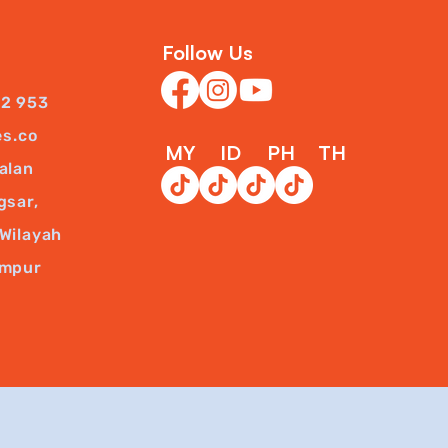
Follow Us
22 953
es.co
MY
ID
PH
TH
alan
gsar,
Wilayah
umpur