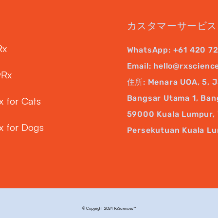
カスタマーサービス
Rx
WhatsApp:
+61 420 7
Email:
hello@rxscienc
yRx
住所: Menara UOA, 5, J
Bangsar Utama 1, Ban
x for Cats
59000 Kuala Lumpur, 
x for Dogs
Persekutuan Kuala L
© Copyright 2024 RxSciences™