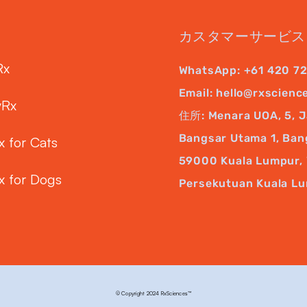
カスタマーサービス
Rx
WhatsApp:
+61 420 7
Email:
hello@rxscienc
yRx
住所: Menara UOA, 5, J
Bangsar Utama 1, Ban
x for Cats
59000 Kuala Lumpur, 
x for Dogs
Persekutuan Kuala L
© Copyright 2024 RxSciences™