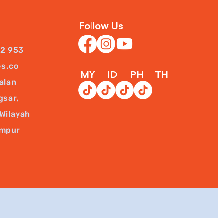
Follow Us
22 953
es.co
MY
ID
PH
TH
alan
gsar,
Wilayah
umpur