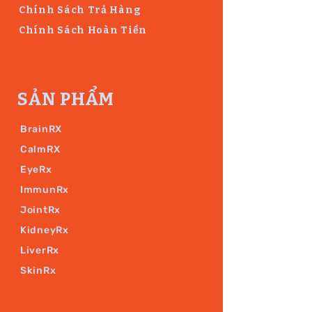
Chính Sách Trả Hàng
Chính Sách Hoàn Tiền
SẢN PHẨM
BrainRX
CalmRX
EyeRx
ImmunRx
JointRx
KidneyRx
LiverRx
SkinRx