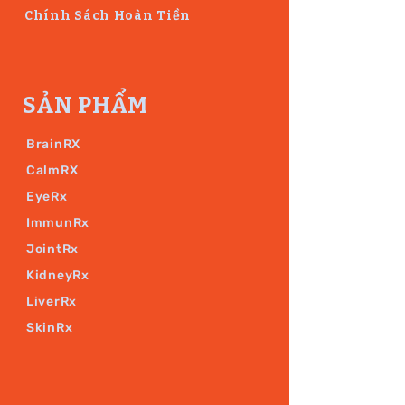
Chính Sách Hoàn Tiền
SẢN PHẨM
BrainRX
CalmRX
EyeRx
ImmunRx
JointRx
KidneyRx
LiverRx
SkinRx