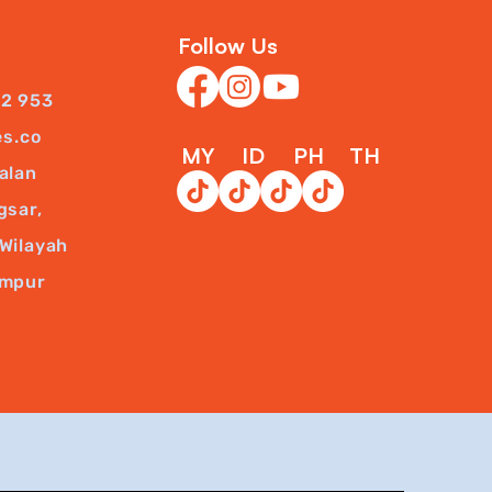
Follow Us
22 953
es.co
MY
ID
PH
TH
alan
gsar,
Wilayah
umpur