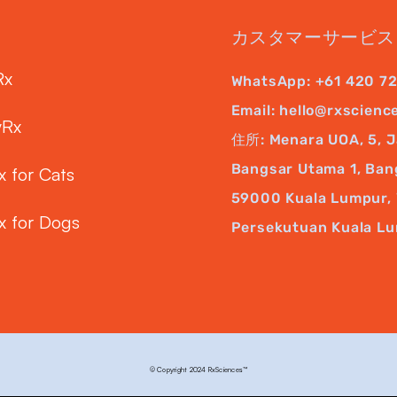
カスタマーサービス
Rx
WhatsApp:
+61 420 7
Email:
hello@rxscienc
yRx
住所: Menara UOA, 5, J
Bangsar Utama 1, Ban
x for Cats
59000 Kuala Lumpur, 
x for Dogs
Persekutuan Kuala L
© Copyright 2024 RxSciences™