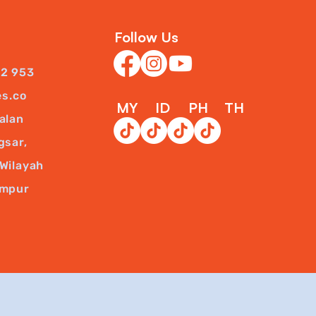
Follow Us
22 953
es.co
MY
ID
PH
TH
alan
gsar,
Wilayah
umpur