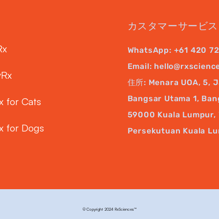
カスタマーサービス
Rx
WhatsApp:
+61 420 7
Email:
hello@rxscienc
yRx
住所: Menara UOA, 5, J
Bangsar Utama 1, Ban
x for Cats
59000 Kuala Lumpur, 
x for Dogs
Persekutuan Kuala L
© Copyright 2024 RxSciences™