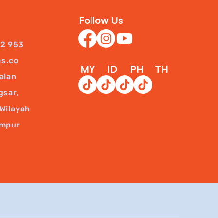
Follow Us
22 953
es.co
MY
ID
PH
TH
alan
gsar,
Wilayah
umpur