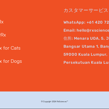
カスタマーサービス
Rx
WhatsApp:
+61 420 7
Email:
hello@rxscienc
yRx
住所: Menara UOA, 5, J
Bangsar Utama 1, Ban
x for Cats
59000 Kuala Lumpur, 
x for Dogs
Persekutuan Kuala L
© Copyright 2024 RxSciences™