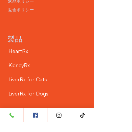
返品ポリシー
返金ポリシー
製品
HeartRx
KidneyRx
LiverRx for Cats
LiverRx for Dogs
カスタマーサービス