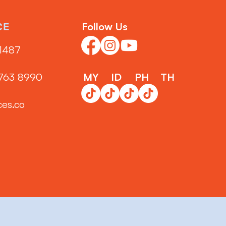
Follow Us
CE
1487‬
3763 8990
MY
ID
PH
TH
ces.co