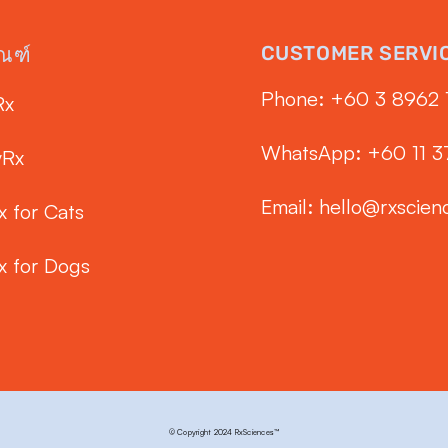
CUSTOMER SERVI
ัณฑ์
Phone: ‭+60 3 8962 
Rx
WhatsApp: +60 11 
yRx
Email:
hello@rxscien
x for Cats
x for Dogs
© Copyright 2024 RxSciences™