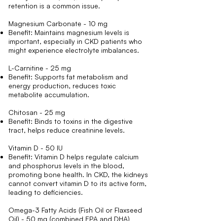
retention is a common issue.
Magnesium Carbonate - 10 mg
Benefit: Maintains magnesium levels is
important, especially in CKD patients who
might experience electrolyte imbalances.
L-Carnitine - 25 mg
Benefit: Supports fat metabolism and
energy production, reduces toxic
metabolite accumulation.
Chitosan - 25 mg
Benefit: Binds to toxins in the digestive
tract, helps reduce creatinine levels.
Vitamin D - 50 IU
Benefit: Vitamin D helps regulate calcium
and phosphorus levels in the blood,
promoting bone health. In CKD, the kidneys
cannot convert vitamin D to its active form,
leading to deficiencies.
Omega-3 Fatty Acids (Fish Oil or Flaxseed
Oil) - 50 mg (combined EPA and DHA)