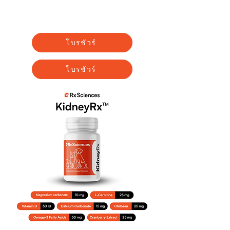
พิสูจน์แล้วในการรักษาสุขภาพไต
และทางเดินปัสสาวะ
โบรชัวร์
โบรชัวร์