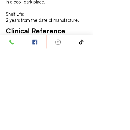
in a cool, dark place.
Shelf Life:
2 years from the date of manufacture.
Clinical Reference
Calcium Carbonate
https://www.ncbi.nlm.nih.gov/pmc/ar
ticles/PMC7430264/
Magnesium Carbonate
https://www.ncbi.nlm.nih.gov/pmc/ar
ticles/PMC7913977/