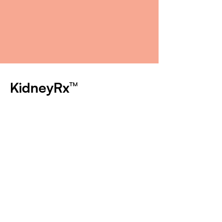
KidneyRx™
เป็นนิวทราซูติคัลที่พัฒนาขึ้นอย่างมี
หลักการวิทยาศาสตร์เพื่อเพิ่ม
ประสิทธิภาพการทำงานของไตและ
สนับสนุนสุขภาพไตโดยรวมในแมว
และสุนัข ผลิตภัณฑ์นี้ผสมผสานส่วน
ผสมที่เป็นสังเคราะห์และมาจาก
ธรรมชาติ ซึ่งแต่ละอย่างถูกคัดเลือก
มาเนื่องจากประโยชน์ที่ได้รับการ