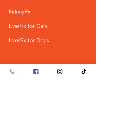
KidneyRx
LiverRx for Cats
LiverRx for Dogs
CUSTOMER SERVICE
Phone: ‭+60 3 8962 1487‬
WhatsApp: +60 11 3763 8990
Email:
hello@rxsciences.co