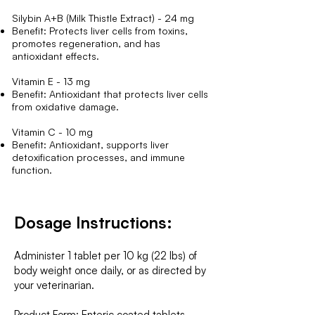
Silybin A+B (Milk Thistle Extract) - 24 mg
Benefit: Protects liver cells from toxins,
promotes regeneration, and has
antioxidant effects.
Vitamin E - 13 mg
Benefit: Antioxidant that protects liver cells
from oxidative damage.
Vitamin C - 10 mg
Benefit: Antioxidant, supports liver
detoxification processes, and immune
function.
Dosage Instructions:
Administer 1 tablet per 10 kg (22 lbs) of
body weight once daily, or as directed by
your veterinarian.
Product Form: Enteric coated tablets