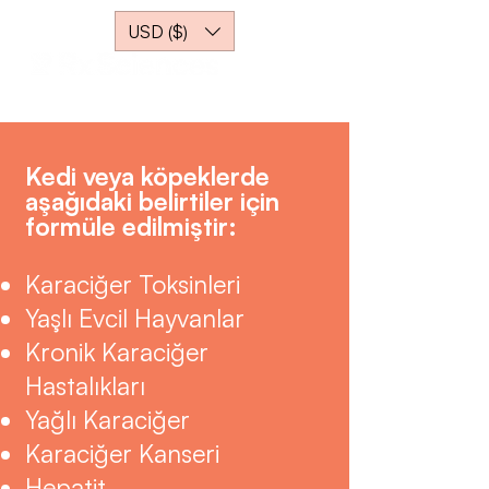
USD ($)
Kedi veya köpeklerde
aşağıdaki belirtiler için
formüle edilmiştir:
Karaciğer Toksinleri
Yaşlı Evcil Hayvanlar
Kronik Karaciğer
Hastalıkları
Yağlı Karaciğer
Karaciğer Kanseri
Hepatit