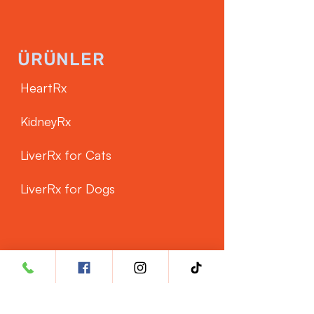
ÜRÜNLER
HeartRx
KidneyRx
LiverRx for Cats
LiverRx for Dogs
MÜŞTERİ
HİZMETLERİ